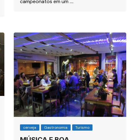
campeonatos em um ….
cerveja
Gastronomia
Turismo
MÚSICA E BOA