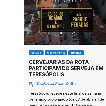
cerveja
Gastronomia
Turismo
CERVEJARIAS DA ROTA
PARTICIPAM DO SERVEJA EM
TERESÓPOLIS
By:
Acontece na Serra do Rio
Teresópolis recebe neste final de semana
de feriado prolongado (de 28 de abril a 1 de
maio), a terceira edição do Serveja –