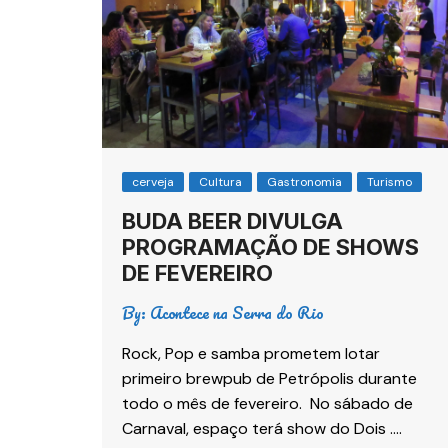
cerveja
Cultura
Gastronomia
Turismo
BUDA BEER DIVULGA
PROGRAMAÇÃO DE SHOWS
DE FEVEREIRO
By:
Acontece na Serra do Rio
Rock, Pop e samba prometem lotar
primeiro brewpub de Petrópolis durante
todo o mês de fevereiro. No sábado de
Carnaval, espaço terá show do Dois ….