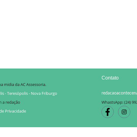
Contato
a midia da AC Assessoria.
is - Teresópolis - Nova Friburgo
redacaoacontecen
m a redação
WhastsApp: (24) 99
 de Privacidade