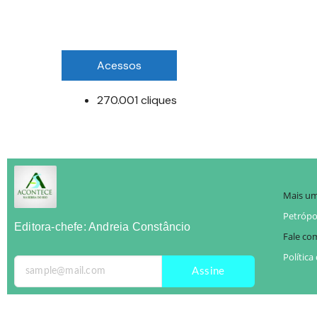
Acessos
270.001 cliques
Mais um
Petrópol
Editora-chefe: Andreia Constâncio
Fale co
Política
Assine