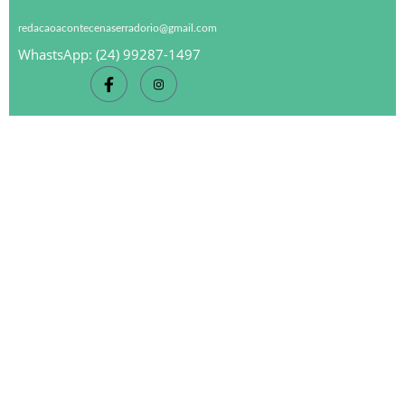
redacaoacontecenaserradorio@gmail.com
WhastsApp: (24) 99287-1497