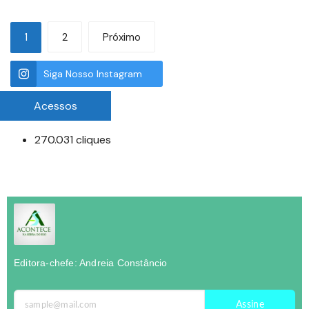
1
2
Próximo
Siga Nosso Instagram
Acessos
270.031 cliques
Editora-chefe: Andreia Constâncio
Assine