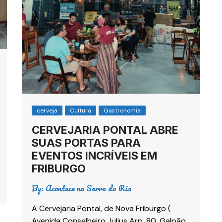
cerveja
Cultura
Gastronomia
CERVEJARIA PONTAL ABRE
SUAS PORTAS PARA
EVENTOS INCRÍVEIS EM
FRIBURGO
By:
Acontece na Serra do Rio
A Cervejaria Pontal, de Nova Friburgo (
Avenida Conselheiro Julius Arp, 80, Galpão