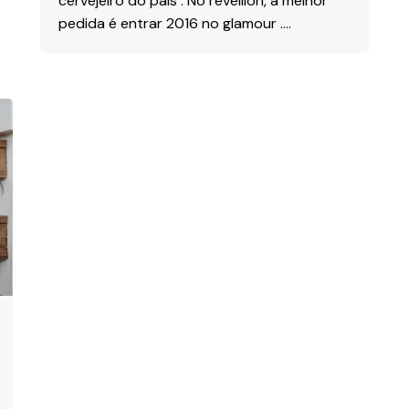
cervejeiro do pais . No révellion, a melhor
pedida é entrar 2016 no glamour ….