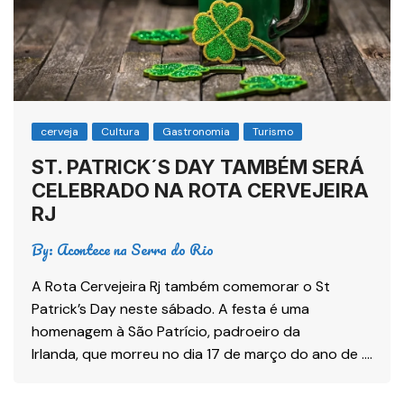
cerveja
Cultura
Gastronomia
Turismo
ST. PATRICK´S DAY TAMBÉM SERÁ
CELEBRADO NA ROTA CERVEJEIRA
RJ
By:
Acontece na Serra do Rio
A Rota Cervejeira Rj também comemorar o St
Patrick’s Day neste sábado. A festa é uma
homenagem à São Patrício, padroeiro da
Irlanda, que morreu no dia 17 de março do ano de ….