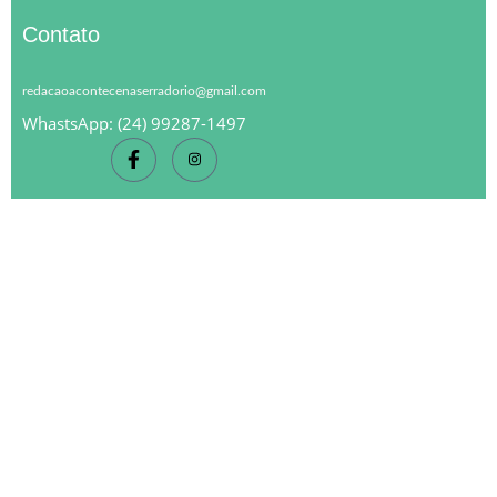
Contato
redacaoacontecenaserradorio@gmail.com
WhastsApp: (24) 99287-1497