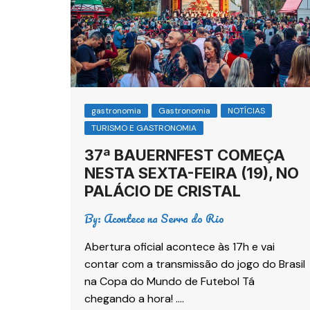
gastronomia
Gastronomia
NOTÍCIAS
TURISMO E GASTRONOMIA
37ª BAUERNFEST COMEÇA
NESTA SEXTA-FEIRA (19), NO
PALÁCIO DE CRISTAL
By:
Acontece na Serra do Rio
Abertura oficial acontece às 17h e vai
contar com a transmissão do jogo do Brasil
na Copa do Mundo de Futebol Tá
chegando a hora! ….