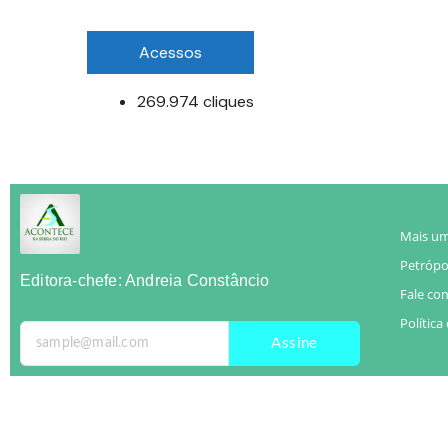
Acessos
269.974 cliques
Mais um
Petrópol
Editora-chefe: Andreia Constâncio
Fale co
Política
Assine