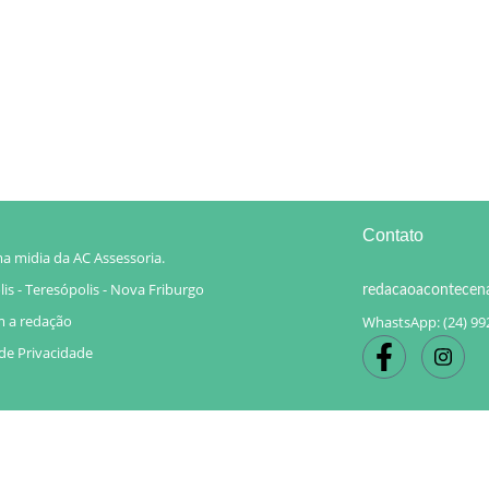
Contato
a midia da AC Assessoria.
is - Teresópolis - Nova Friburgo
redacaoacontecen
m a redação
WhastsApp: (24) 99
 de Privacidade