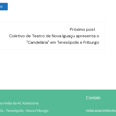
go
Próximo post
Coletivo de Teatro de Nova Iguaçu apresenta o
"Candelária" em Teresópolis e Friburgo
Contato
a midia da AC Assessoria.
is - Teresópolis - Nova Friburgo
redacaoacontecen