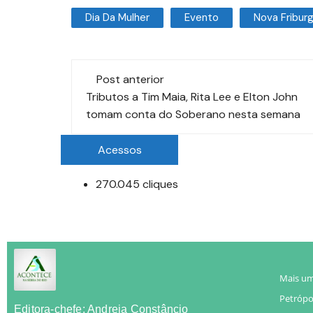
Dia Da Mulher
Evento
Nova Fribur
Post anterior
Tributos a Tim Maia, Rita Lee e Elton John
tomam conta do Soberano nesta semana
Acessos
270.045 cliques
Mais um
Petrópol
Editora-chefe: Andreia Constâncio