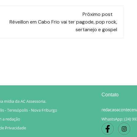
Próximo post
Réveillon em Cabo Frio vai ter pagode, pop rock,
sertanejo e gospel
Contato
a midia da AC Assessoria.
is - Teresópolis - Nova Friburgo
redacaoacontecen
m a redação
WhastsApp: (24) 99
 de Privacidade