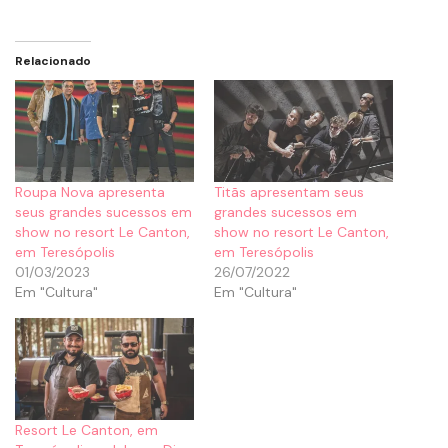
Relacionado
Roupa Nova apresenta
Titãs apresentam seus
seus grandes sucessos em
grandes sucessos em
show no resort Le Canton,
show no resort Le Canton,
em Teresópolis
em Teresópolis
01/03/2023
26/07/2022
Em "Cultura"
Em "Cultura"
Resort Le Canton, em