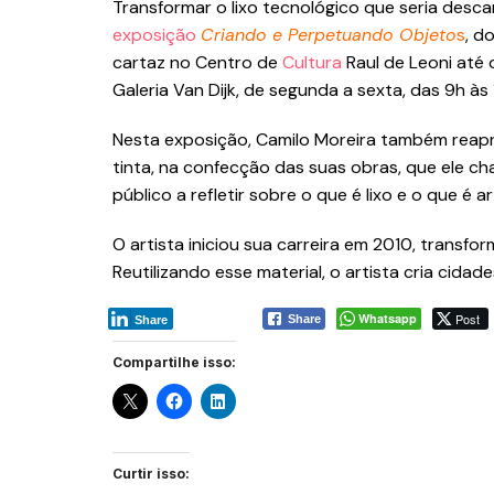
Transformar o lixo tecnológico que seria desc
exposição
Criando e Perpetuando Objeto
s
, d
cartaz no Centro de
Cultura
Raul de Leoni até o
Galeria Van Dijk, de segunda a sexta, das 9h às 
Nesta exposição, Camilo Moreira também reapro
tinta, na confecção das suas obras, que ele ch
público a refletir sobre o que é lixo e o que é ar
O artista iniciou sua carreira em 2010, transfo
Reutilizando esse material, o artista cria cidad
Whatsapp
Post
Share
Share
Compartilhe isso:
Curtir isso: