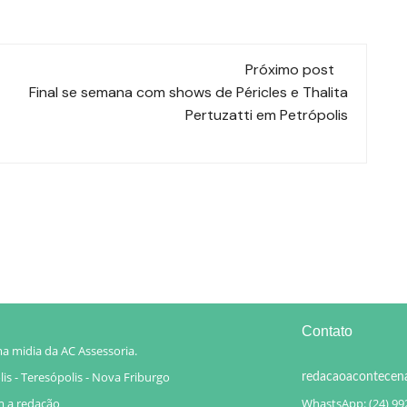
Próximo post
Final se semana com shows de Péricles e Thalita
Pertuzatti em Petrópolis
Contato
a midia da AC Assessoria.
is - Teresópolis - Nova Friburgo
redacaoacontecen
m a redação
WhastsApp: (24) 99