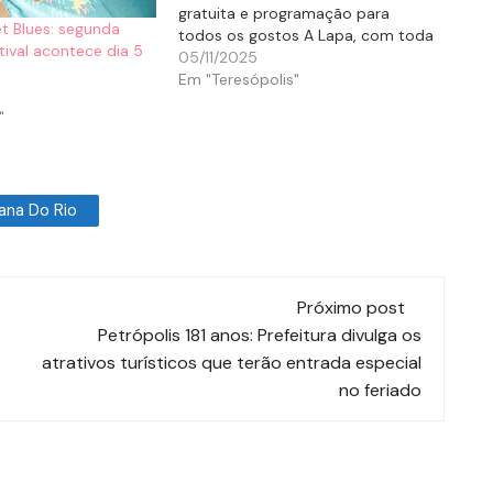
gratuita e programação para
et Blues: segunda
todos os gostos A Lapa, com toda
tival acontece dia 5
a sua energia, samba e boemia, vai
05/11/2025
subir a serra neste mês de
Em "Teresópolis"
novembro. O festival “A Lapa
"
Sobe…
ana Do Rio
Próximo post
Petrópolis 181 anos: Prefeitura divulga os
atrativos turísticos que terão entrada especial
no feriado