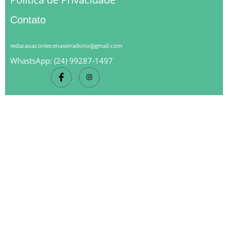
Contato
redacaoacontecenaserradorio@gmail.com
WhastsApp: (24) 99287-1497