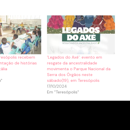
eresópolis recebem
‘Legados do Axé’: evento em
ntação de histórias
resgate da ancestralidade
tália
movimenta o Parque Nacional da
Serra dos Órgãos neste
o"
sábado(19), em Teresópolis
17/10/2024
Em "Teresópolis"