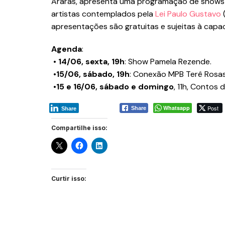
Araras, apresenta uma programação de show
artistas contemplados pela
Lei Paulo Gustavo
(
apresentações são gratuitas e sujeitas à cap
Agenda
:
• 14/06, sexta, 19h
: Show Pamela Rezende.
•15/06, sábado, 19h
: Conexão MPB Terê Rosa
•15 e 16/06, sábado e domingo
, 11h, Contos 
Whatsapp
Post
Share
Share
Compartilhe isso:
Curtir isso: