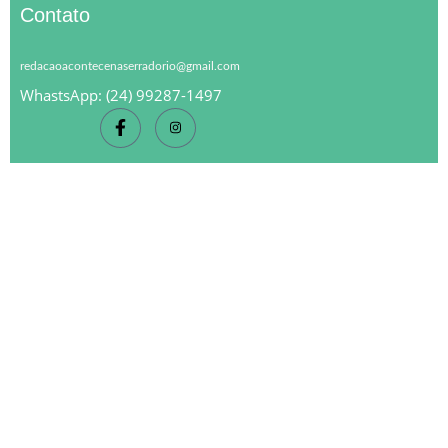
Contato
redacaoacontecenaserradorio@gmail.com
WhastsApp: (24) 99287-1497