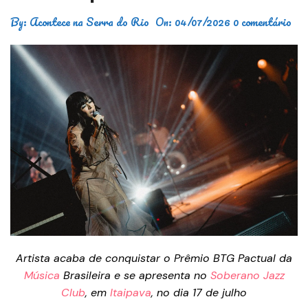
By:
Acontece na Serra do Rio
On:
04/07/2026
0 comentário
Artista acaba de conquistar o Prêmio BTG Pactual da
Música
Brasileira e se apresenta no
Soberano Jazz
Club
, em
Itaipava
, no dia 17 de julho