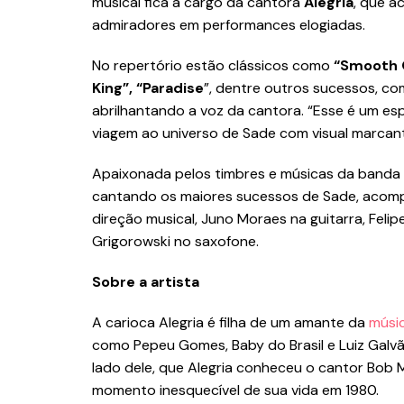
musical fica a cargo da cantora
Alegria
, que 
admiradores em performances elogiadas.
No repertório estão clássicos como
“Smooth O
King”, “Paradise
”, dentre outros sucessos, co
abrilhantando a voz da cantora. “Esse é um e
viagem ao universo de Sade com visual marcante,
Apaixonada pelos timbres e músicas da banda in
cantando os maiores sucessos de Sade, acom
direção musical, Juno Moraes na guitarra, Felip
Grigorowski no saxofone.
Sobre a artista
A carioca Alegria é filha de um amante da
músi
como Pepeu Gomes, Baby do Brasil e Luiz Galvã
lado dele, que Alegria conheceu o cantor Bob 
momento inesquecível de sua vida em 1980.