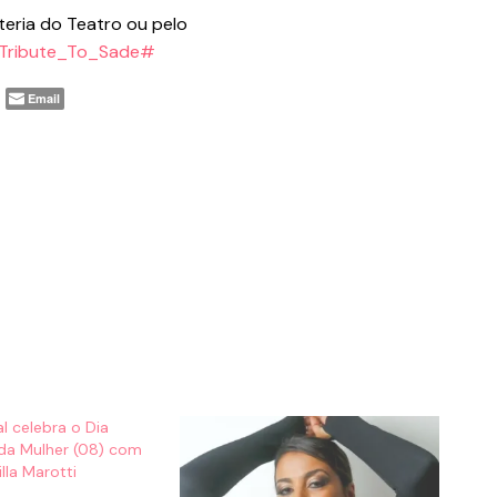
teria do Teatro ou pelo
9/Tribute_To_Sade#
Email
l celebra o Dia
 da Mulher (08) com
la Marotti