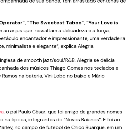
acompanhada de sua banda, tem arrastado centenas de
perator”, “The Sweetest Taboo”, “Your Love is
m arranjos que ressaltam a delicadeza e a força,
spetáculo encantador e impressionante, uma verdadeira
 minimalista e elegante”, explica Alegria.
glesa de smooth jazz/soul/R&B, Alegria se delicia
panhada dos músicos Thiago Gomes nos teclados e
e Ramos na bateria, Vini Lobo no baixo e Mário
ca
, o pai Paulo César, que foi amigo de grandes nomes
o na época, integrantes do “Novos Baianos”. E foi ao
Marley, no campo de futebol de Chico Buarque, em um