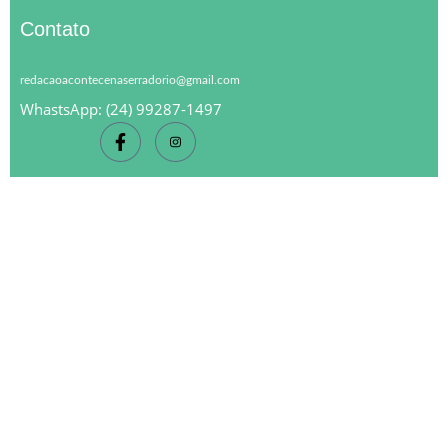
Contato
redacaoacontecenaserradorio@gmail.com
WhastsApp: (24) 99287-1497