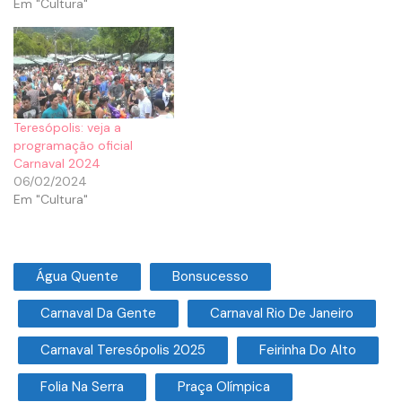
Em "Cultura"
Teresópolis: veja a
programação oficial
Carnaval 2024
06/02/2024
Em "Cultura"
Água Quente
Bonsucesso
Carnaval Da Gente
Carnaval Rio De Janeiro
Carnaval Teresópolis 2025
Feirinha Do Alto
Folia Na Serra
Praça Olímpica