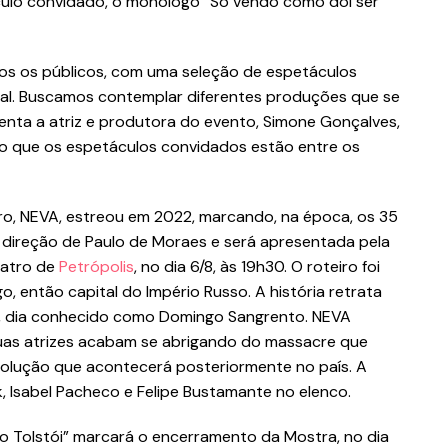
culo convidado, o monólogo “Só vendo como dói ser
s os públicos, com uma seleção de espetáculos
ical. Buscamos contemplar diferentes produções que se
enta a atriz e produtora do evento, Simone Gonçalves,
o que os espetáculos convidados estão entre os
, NEVA, estreou em 2022, marcando, na época, os 35
a direção de Paulo de Moraes e será apresentada pela
eatro de
Petrópolis
, no dia 6/8, às 19h30. O roteiro foi
 então capital do Império Russo. A história retrata
, dia conhecido como Domingo Sangrento. NEVA
uas atrizes acabam se abrigando do massacre que
volução que acontecerá posteriormente no país. A
 Isabel Pacheco e Felipe Bustamante no elenco.
o Tolstói” marcará o encerramento da Mostra, no dia