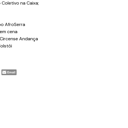
 Coletivo na Caixa;
po AfroSerra
o em cena
o Circense Andança
olstói
Email