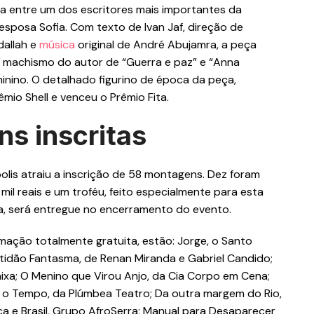
ica entre um dos escritores mais importantes da
a esposa Sofia. Com texto de Ivan Jaf, direção de
dallah e
música
original de André Abujamra, a peça
 o machismo do autor de “Guerra e paz” e “Anna
minino. O detalhado figurino de época da peça,
êmio Shell e venceu o Prêmio Fita.
s inscritas
olis atraiu a inscrição de 58 montagens. Dez foram
mil reais e um troféu, feito especialmente para esta
da, será entregue no encerramento do evento.
mação totalmente gratuita, estão: Jorge, o Santo
tidão Fantasma, de Renan Miranda e Gabriel Candido;
aixa; O Menino que Virou Anjo, da Cia Corpo em Cena;
ra o Tempo, da Plúmbea Teatro; Da outra margem do Rio,
a e Brasil, Grupo AfroSerra; Manual para Desaparecer