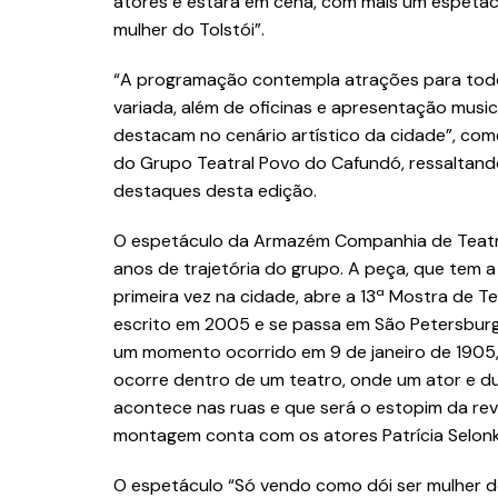
atores e estará em cena, com mais um espetá
mulher do Tolstói”.
“A programação contempla atrações para todo
variada, além de oficinas e apresentação mus
destacam no cenário artístico da cidade”, com
do Grupo Teatral Povo do Cafundó, ressaltand
destaques desta edição.
O espetáculo da Armazém Companhia de Teatro
anos de trajetória do grupo. A peça, que tem 
primeira vez na cidade, abre a 13ª Mostra de T
escrito em 2005 e se passa em São Petersburgo,
um momento ocorrido em 9 de janeiro de 1905
ocorre dentro de um teatro, onde um ator e d
acontece nas ruas e que será o estopim da re
montagem conta com os atores Patrícia Selonk,
O espetáculo “Só vendo como dói ser mulher d