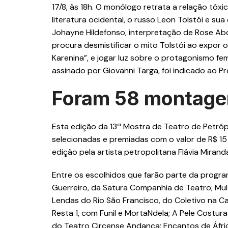
17/8, às 18h. O monólogo retrata a relação tóx
literatura ocidental, o russo Leon Tolstói e su
Johayne Hildefonso, interpretação de Rose Ab
procura desmistificar o mito Tolstói ao expor
Karenina”, e jogar luz sobre o protagonismo fe
assinado por Giovanni Targa, foi indicado ao Pr
Foram 58 montagen
Esta edição da 13ª Mostra de Teatro de Petróp
selecionadas e premiadas com o valor de R$ 15 
edição pela artista petropolitana Flávia Miran
Entre os escolhidos que farão parte da progra
Guerreiro, da Satura Companhia de Teatro; Mul
Lendas do Rio São Francisco, do Coletivo na C
Resta 1, com Funil e MortaNdela; A Pele Costu
do Teatro Circense Andança; Encantos de Áfric