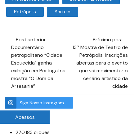
Petrópolis
Sorteio
Post anterior
Próximo post
Documentário
13ª Mostra de Teatro de
petropolitano “Cidade
Petrópolis: inscrições
Esquecida” ganha
abertas para o evento
exibição em Portugal na
que vai movimentar o
mostra “O Dom da
cenário artístico da
Artesania”
cidade
Siga Nosso Instagram
Acessos
270.183 cliques