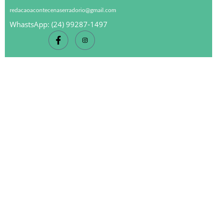
redacaoacontecenaserradorio@gmail.com
WhastsApp: (24) 99287-1497