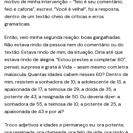
motivo de minha intervenção – “feio é seu comentário;
feio e cafona”, escrevi. “Você é velha!”, foi a resposta,
dentro de um textão cheio de críticas e erros
gramaticais.
Então, veio minha segunda reação: boas gargalhadas.
Não estava rindo da pessoa nem do comentário ou do
textão. Estava rindo de mim, da situação. Diria até que
estava rindo de alegria. “Estou prestes a completar 60”,
pensei, surpresa e grata à Vida – assim mesmo com letra
maiúscula. Quantas idades cabem nesses 60? Dentro de
mim, resistem a sonhadora de 10, a adolescente de 13, a
apaixonada de 17, a teimosa de 29, a doida de 35, a
potente de 43, a resignada de 50. Ou deveria dizer: a
sonhadora de 55, a teimosa de 10, a potente de 25, a
apaixonada de 43 e por aí?
Troco adjetivos e idades e permaneço eu: ora potente,
ora resignada, ora chateada, ora feliz da vida, ora rindo à