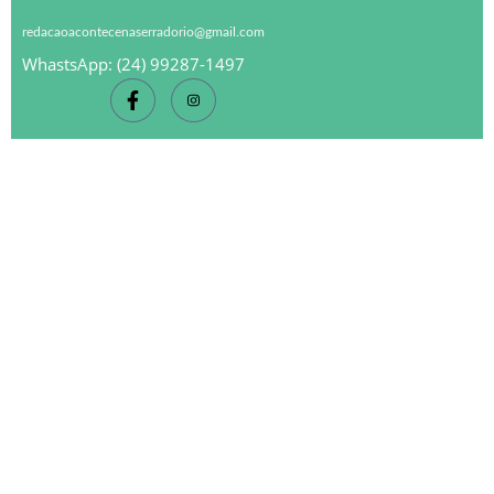
redacaoacontecenaserradorio@gmail.com
WhastsApp: (24) 99287-1497