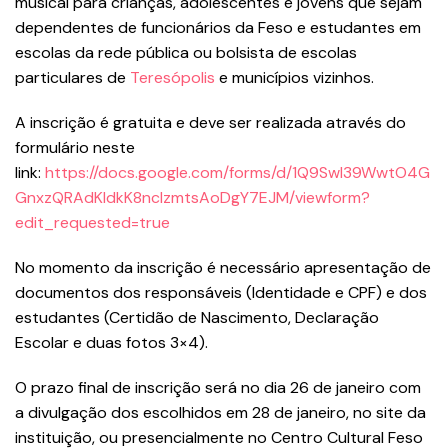
musical para crianças, adolescentes e jovens que sejam
dependentes de funcionários da Feso e estudantes em
escolas da rede pública ou bolsista de escolas
particulares de
Teresópolis
e municípios vizinhos.
A inscrição é gratuita e deve ser realizada através do
formulário neste
link:
https://docs.google.com/forms/d/1Q9Swl39WwtO4G
GnxzQRAdKIdkK8ncIzmtsAoDgY7EJM/viewform?
edit_requested=true
No momento da inscrição é necessário apresentação de
documentos dos responsáveis (Identidade e CPF) e dos
estudantes (Certidão de Nascimento, Declaração
Escolar e duas fotos 3×4).
O prazo final de inscrição será no dia 26 de janeiro com
a divulgação dos escolhidos em 28 de janeiro, no site da
instituição, ou presencialmente no Centro Cultural Feso