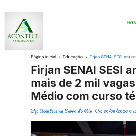
HO
Página inicial
Educação
Firjan SENAI SESI ante
Firjan SENAI SESI a
mais de 2 mil vagas
Médio com curso té
By:
Acontece na Serra do Rio
On:
30/06/2026
0 c