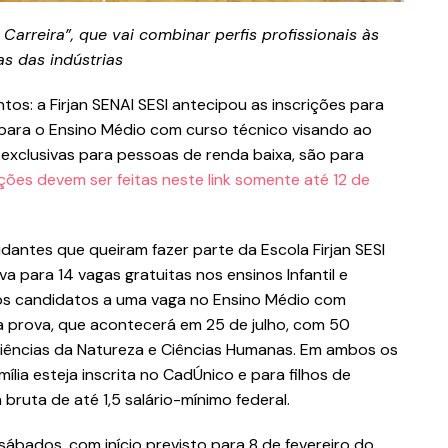
Carreira”, que vai combinar perfis profissionais às
s das indústrias
tos: a Firjan SENAI SESI antecipou as inscrições para
 para o Ensino Médio com curso técnico visando ao
 exclusivas para pessoas de renda baixa, são para
ições devem ser feitas neste link somente até 12 de
udantes que queiram fazer parte da Escola Firjan SESI
a para 14 vagas gratuitas nos ensinos Infantil e
 os candidatos a uma vaga no Ensino Médio com
ma prova, que acontecerá em 25 de julho, com 50
iências da Natureza e Ciências Humanas. Em ambos os
ília esteja inscrita no CadÚnico e para filhos de
 bruta de até 1,5 salário-mínimo federal.
 sábados, com início previsto para 8 de fevereiro do