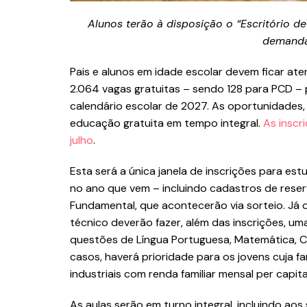
Alunos terão à disposição o “Escritório de 
demanda
Pais e alunos em idade escolar devem ficar aten
2.064 vagas gratuitas – sendo 128 para PCD –
calendário escolar de 2027. As oportunidades,
educação gratuita em tempo integral.
As inscr
julho
.
Esta será a única janela de inscrições para est
no ano que vem – incluindo cadastros de reserv
Fundamental, que acontecerão via sorteio. Já
técnico deverão fazer, além das inscrições, u
questões de Língua Portuguesa, Matemática, C
casos, haverá prioridade para os jovens cuja fam
industriais com renda familiar mensal per capita
As aulas serão em turno integral, incluindo aos