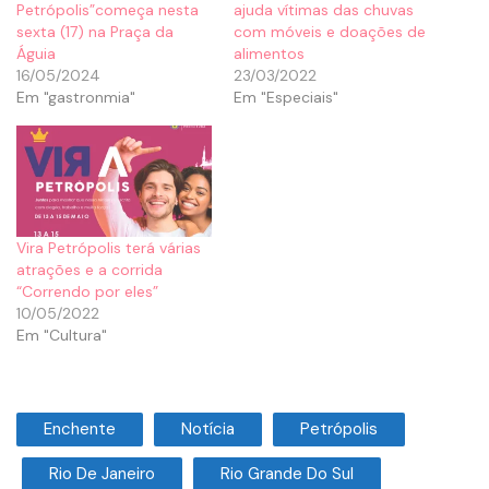
Petrópolis”começa nesta
ajuda vítimas das chuvas
sexta (17) na Praça da
com móveis e doações de
Águia
alimentos
16/05/2024
23/03/2022
Em "gastronmia"
Em "Especiais"
Vira Petrópolis terá várias
atrações e a corrida
“Correndo por eles”
10/05/2022
Em "Cultura"
Enchente
Notícia
Petrópolis
Rio De Janeiro
Rio Grande Do Sul