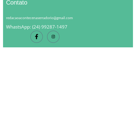
Contato
redacaoacontecenaserradorio@gmail.com
WhastsApp: (24) 99287-1497