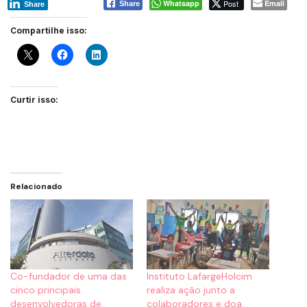
Whatsapp
Post
Email
Share
Share
Compartilhe isso:
Curtir isso:
Relacionado
Co-fundador de uma das
Instituto LafargeHolcim
cinco principais
realiza ação junto a
desenvolvedoras de
colaboradores e doa