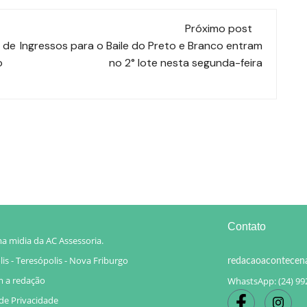
Próximo post
 de
Ingressos para o Baile do Preto e Branco entram
o
no 2° lote nesta segunda-feira
Contato
a midia da AC Assessoria.
is - Teresópolis - Nova Friburgo
redacaoacontecen
m a redação
WhastsApp: (24) 99
 de Privacidade