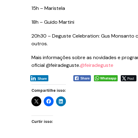
15h – Maristela
18h – Guido Martini
20h30 – Deguste Celebration: Gus Monsanto con
outros.
Mais informações sobre as novidades e progr
oficial @feiradeguste.
@
feiradeguste
Whatsapp
Post
Share
Share
Compartilhe isso:
Curtir isso: