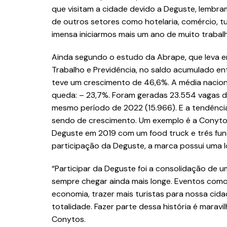
que visitam a cidade devido a Deguste, lembr
de outros setores como hotelaria, comércio, tur
imensa iniciarmos mais um ano de muito trabalho
Ainda segundo o estudo da Abrape, que leva e
Trabalho e Previdência, no saldo acumulado en
teve um crescimento de 46,6%. A média naciona
queda: – 23,7%. Foram geradas 23.554 vagas 
mesmo período de 2022 (15.966). E a tendênci
sendo de crescimento. Um exemplo é a Conytos
Deguste em 2019 com um food truck e três fun
participação da Deguste, a marca possui uma lo
“Participar da Deguste foi a consolidação de 
sempre chegar ainda mais longe. Eventos como
economia, trazer mais turistas para nossa ci
totalidade. Fazer parte dessa história é maravi
Conytos.