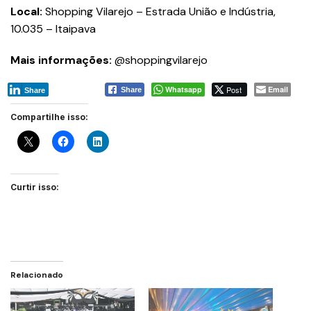
Local:
Shopping Vilarejo – Estrada União e Indústria,
10.035 – Itaipava
Mais informações:
@shoppingvilarejo
Whatsapp
Post
Email
Share
Share
Compartilhe isso:
Curtir isso:
Relacionado