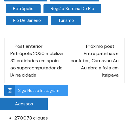
Petrópolis
Região Serrana Do Rio
Rio De Janeiro
Turismo
Post anterior
Próximo post
Petrópolis 2030 mobiliza
Entre patinhas e
32 entidades em apoio
confetes, Carnavau Au
ao supercomputador de
Au abre a folia em
IA na cidade
Itaipava
Siga Nosso Instagram
Acessos
270.078 cliques