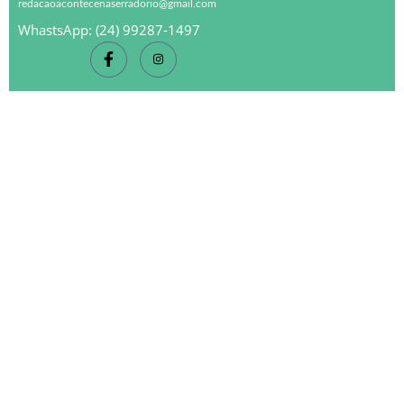
redacaoacontecenaserradorio@gmail.com
WhastsApp: (24) 99287-1497