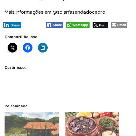
Mais informações em @solarfazendadocedro
Whatsapp
Post
Email
Share
Share
Compartilhe isso:
Curtir isso:
Relacionado