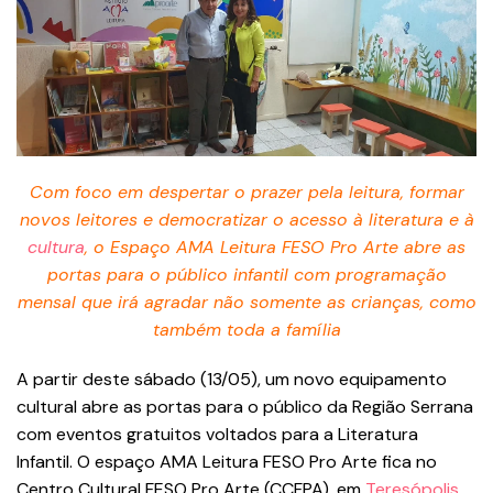
Com foco em despertar o prazer pela leitura, formar
novos leitores e democratizar o acesso à literatura e à
cultura
, o Espaço AMA Leitura FESO Pro Arte abre as
portas para o público infantil com programação
mensal que irá agradar não somente as crianças, como
também toda a família
A partir deste sábado (13/05), um novo equipamento
cultural abre as portas para o público da Região Serrana
com eventos gratuitos voltados para a Literatura
Infantil. O espaço AMA Leitura FESO Pro Arte fica no
Centro Cultural FESO Pro Arte (CCFPA), em
Teresópolis
,