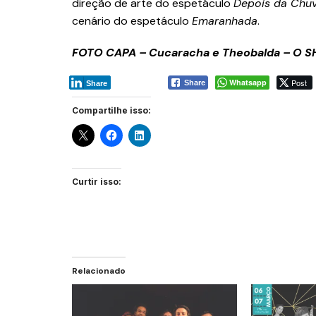
direção de arte do espetáculo
Depois da Chu
cenário do espetáculo
Emaranhada
.
FOTO CAPA – Cucaracha e Theobalda – O S
Whatsapp
Post
Share
Share
Compartilhe isso:
Curtir isso:
Relacionado