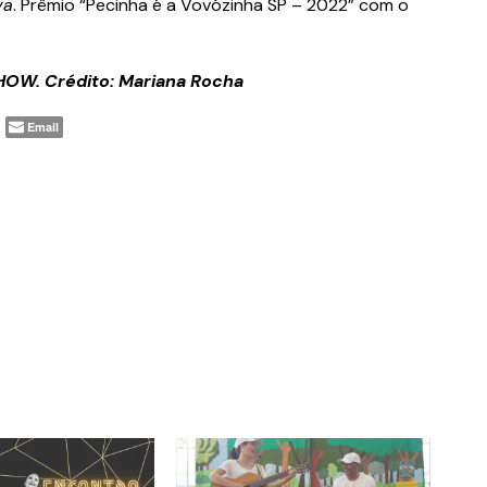
va
. Prêmio “Pecinha é a Vovózinha SP – 2022” com o
HOW. Crédito: Mariana Rocha
Email