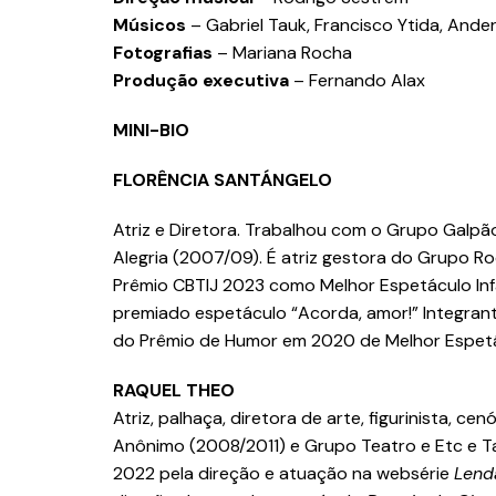
Músicos
– Gabriel Tauk, Francisco Ytida, And
Fotografias
– Mariana Rocha
Produção executiva
– Fernando Alax
MINI-BIO
FLORÊNCIA SANTÁNGELO
Atriz e Diretora. Trabalhou com o Grupo Galp
Alegria (2007/09). É atriz gestora do Grupo R
Prêmio CBTIJ 2023 como Melhor Espetáculo Infan
premiado espetáculo “Acorda, amor!” Integran
do Prêmio de Humor em 2020 de Melhor Espetá
RAQUEL THEO
Atriz, palhaça, diretora de arte, figurinista, c
Anônimo (2008/2011) e Grupo Teatro e Etc e T
2022 pela direção e atuação na websérie
Lend