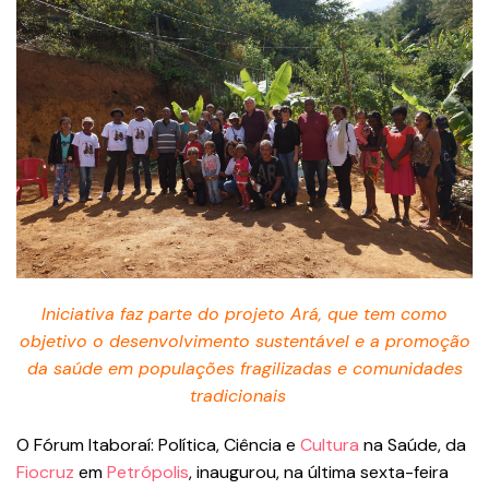
Iniciativa faz parte do projeto Ará, que tem como
objetivo o desenvolvimento sustentável e a promoção
da saúde em populações fragilizadas e comunidades
tradicionais
O Fórum Itaboraí: Política, Ciência e
Cultura
na Saúde, da
Fiocruz
em
Petrópolis
, inaugurou, na última sexta-feira