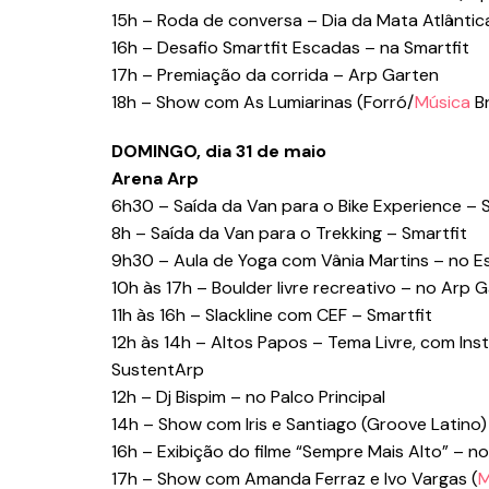
15h – Roda de conversa – Dia da Mata Atlântic
16h – Desafio Smartfit Escadas – na Smartfit
17h – Premiação da corrida – Arp Garten
18h – Show com As Lumiarinas (Forró/
Música
Br
DOMINGO, dia 31 de maio
Arena Arp
6h30 – Saída da Van para o Bike Experience – 
8h – Saída da Van para o Trekking – Smartfit
9h30 – Aula de Yoga com Vânia Martins – no E
10h às 17h – Boulder livre recreativo – no Arp 
11h às 16h – Slackline com CEF – Smartfit
12h às 14h – Altos Papos – Tema Livre, com Ins
SustentArp
12h – Dj Bispim – no Palco Principal
14h – Show com Iris e Santiago (Groove Latino) 
16h – Exibição do filme “Sempre Mais Alto” – n
17h – Show com Amanda Ferraz e Ivo Vargas (