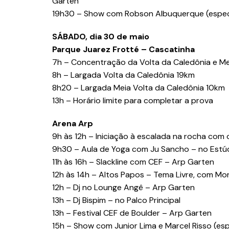
Garten
19h30 – Show com Robson Albuquerque (especial
SÁBADO, dia 30 de maio
Parque Juarez Frotté – Cascatinha
7h – Concentração da Volta da Caledônia e Me
8h – Largada Volta da Caledônia 19km
8h20 – Largada Meia Volta da Caledônia 10km
13h – Horário limite para completar a prova
Arena Arp
9h às 12h – Iniciação à escalada na rocha com 
9h30 – Aula de Yoga com Ju Sancho – no Estú
11h às 16h – Slackline com CEF – Arp Garten
12h às 14h – Altos Papos – Tema Livre, com Mo
12h – Dj no Lounge Angê – Arp Garten
13h – Dj Bispim – no Palco Principal
13h – Festival CEF de Boulder – Arp Garten
15h – Show com Junior Lima e Marcel Risso (esp