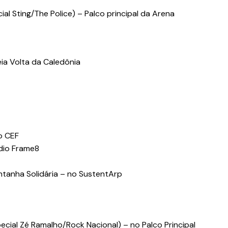
 Sting/The Police) – Palco principal da Arena
ia Volta da Caledônia
o CEF
dio Frame8
ntanha Solidária – no SustentArp
ecial Zé Ramalho/Rock Nacional) – no Palco Principal