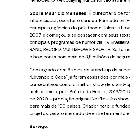
reflexões. O Webbullying nunca foi tão atual e 
Sobre Maurício Meirelles:
É publicitário de f
influenciador, escritor e carioca. Formado em 
principais agências do país (como Talent e Low
2007 e começou a se destacar com seus textos
principais programas de humor da TV Brasileir
BAND, RECORD, MULTISHOW E SPORTV. Se tornou 
e hoje conta com mais de 8,5 milhões de seguid
Consagrado com 3 solos de stand-up de suce
“Levando o Caos” já foram assistidos por mais 
consecutivos como o melhor show de stand-up
melhor texto, pelo Prêmio do Humor, 2019/20. N
de 2020 – produção original Netflix – é o show
para mais de 190 países. Criador nato, é fund
projetos, para o mercado de entretenimento e p
Serviço: