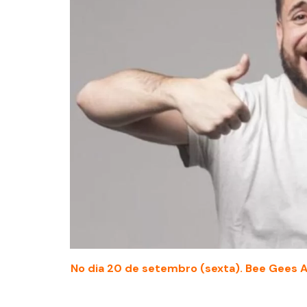
No dia 20 de setembro (sexta). Bee Gees A