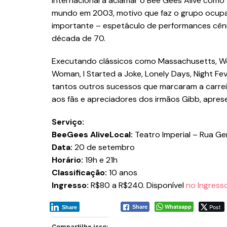
internacional a aclamar o Bee Gees Alive como 
mundo em 2003, motivo que faz o grupo ocupa
importante – espetáculo de performances cênic
década de 70.
Executando clássicos como Massachusetts, Wor
Woman, I Started a Joke, Lonely Days, Night F
tantos outros sucessos que marcaram a carreir
aos fãs e apreciadores dos irmãos Gibb, apre
Serviço:
BeeGees Alive
Local:
Teatro Imperial – Rua Gen
Data:
20 de setembro
Horário:
19h e 21h
Classificação:
10 anos
Ingresso:
R$80 a R$240. Disponível
no Ingresso
Whatsapp
Post
Share
Share
Compartilhe isso: