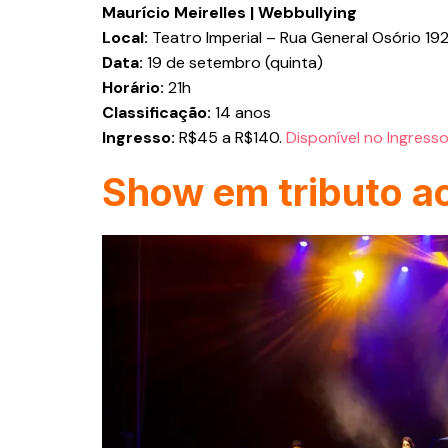
Maurício Meirelles | Webbullying
Local:
Teatro Imperial – Rua General Osório 19
Data:
19 de setembro (quinta)
Horário:
21h
Classificação:
14 anos
Ingresso:
R$45 a R$140.
Disponível no Ingresso
Show em tributo a