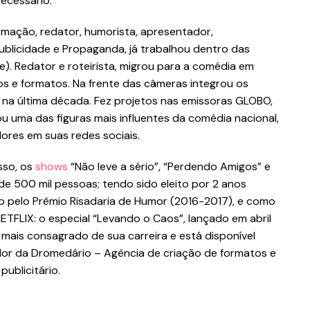
necessário.
ormação, redator, humorista, apresentador,
Publicidade e Propaganda, já trabalhou dentro das
e). Redator e roteirista, migrou para a comédia em
 e formatos. Na frente das câmeras integrou os
a na última década. Fez projetos nas emissoras GLOBO,
uma das figuras mais influentes da comédia nacional,
ores em suas redes sociais.
sso, os
shows
“Não leve a sério”, “Perdendo Amigos” e
de 500 mil pessoas; tendo sido eleito por 2 anos
 pelo Prêmio Risadaria de Humor (2016-2017), e como
ETFLIX: o especial “Levando o Caos”, lançado em abril
 mais consagrado de sua carreira e está disponível
ador da Dromedário – Agência de criação de formatos e
ublicitário.