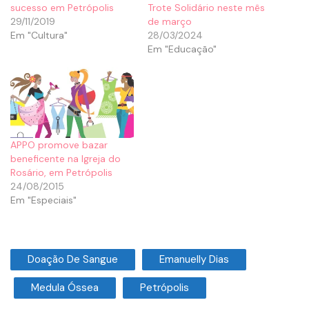
sucesso em Petrópolis
Trote Solidário neste mês
29/11/2019
de março
Em "Cultura"
28/03/2024
Em "Educação"
APPO promove bazar
beneficente na Igreja do
Rosário, em Petrópolis
24/08/2015
Em "Especiais"
Doação De Sangue
Emanuelly Dias
Medula Óssea
Petrópolis