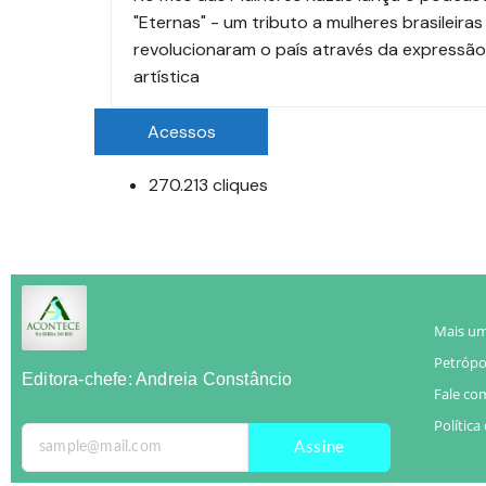
"Eternas" - um tributo a mulheres brasileira
revolucionaram o país através da expressão
artística
Acessos
270.213 cliques
Mais um
Petrópol
Editora-chefe: Andreia Constâncio
Fale co
Política
Assine