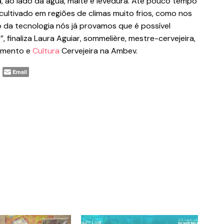
a, ao lado da água, malte e levedura. Até pouco tempo
 cultivado em regiões de climas muito frios, como nos
da tecnologia nós já provamos que é possível
”, finaliza Laura Aguiar, sommelière, mestre-cervejeira,
cimento e
Cultura
Cervejeira na Ambev.
Email