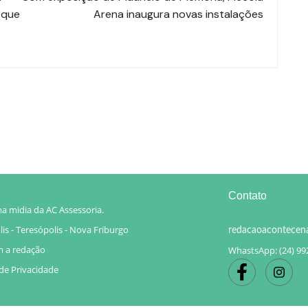
s que
Arena inaugura novas instalações
Contato
a midia da AC Assessoria.
is - Teresópolis - Nova Friburgo
redacaoacontecen
m a redação
WhastsApp: (24) 99
 de Privacidade