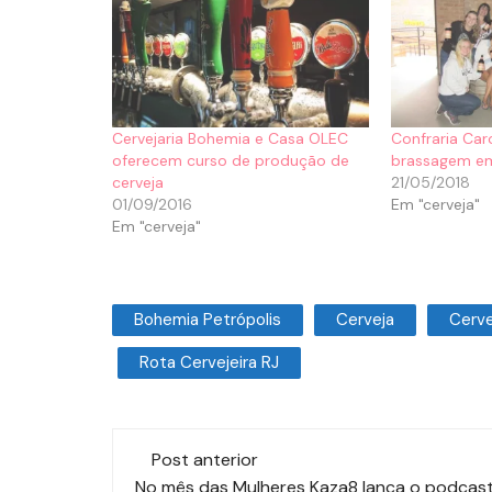
Cervejaria Bohemia e Casa OLEC
Confraria Car
oferecem curso de produção de
brassagem em
cerveja
21/05/2018
01/09/2016
Em "cerveja"
Em "cerveja"
Bohemia Petrópolis
Cerveja
Cerve
Rota Cervejeira RJ
Post anterior
No mês das Mulheres Kaza8 lança o podcas