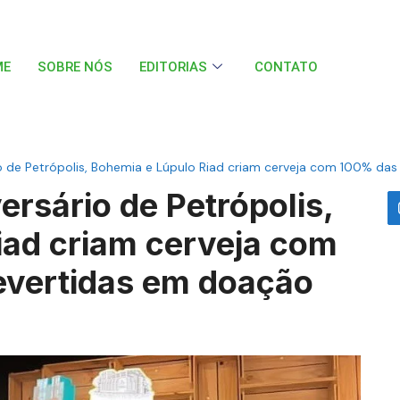
ME
SOBRE NÓS
EDITORIAS
CONTATO
io de Petrópolis, Bohemia e Lúpulo Riad criam cerveja com 100% da
ersário de Petrópolis,
iad criam cerveja com
evertidas em doação