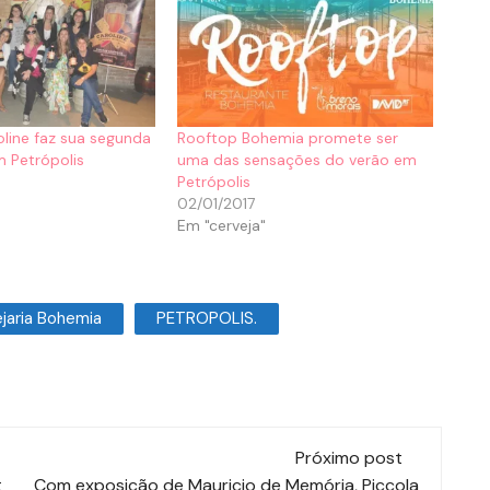
oline faz sua segunda
Rooftop Bohemia promete ser
 Petrópolis
uma das sensações do verão em
Petrópolis
02/01/2017
Em "cerveja"
jaria Bohemia
PETROPOLIS.
Próximo post
t
Com exposição de Mauricio de Memória, Piccola