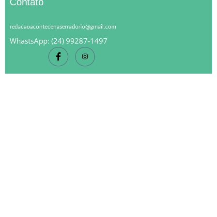
Contato
redacaoacontecenaserradorio@gmail.com
WhastsApp: (24) 99287-1497