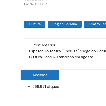
Em "NOTÍCIAS"
Cultura
Região Serrana
Teatro Fe
Post anterior
Espetáculo teatral "Encruza" chega ao Cent
Cultural Sesc Quitandinha em agosto
Acessos
269.971 cliques