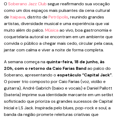
O
Soberano Jazz Club
segue reafirmando sua vocação
como um dos espaços mais pulsantes da cena cultural
de
Itaipava
, distrito de
Petrópolis
, reunindo grandes
artistas, diversidade musical e uma experiência que vai
muito além do palco.
Música
ao vivo, boa gastronomia e
coquetelaria autoral se encontram em um ambiente que
convida o público a chegar mais cedo, circular pela casa,
jantar com calma e viver a noite de forma completa.
A semana começa na
quinta-feira, 18 de junho, às
20h, com o retorno da Caio Farias Band
ao palco do
Soberano, apresentando o
espetáculo “Capital Jack”
.
O power trio composto por Caio Farias (voz, violão e
guitarra), André Gabrich (baixo e vocais) e Daniel Pallott
(bateria) imprime sua identidade marcante em um setlist
sofisticado que prioriza os grandes sucessos de Capital
Inicial e LS Jack. Inspirada pelo blues, pop-rock e soul, a
banda da região promete releituras criativas que