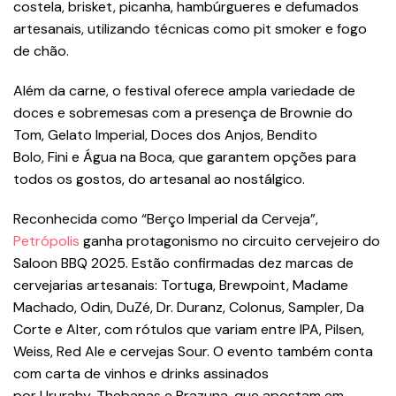
costela, brisket, picanha, hambúrgueres e defumados
artesanais, utilizando técnicas como pit smoker e fogo
de chão.
Além da carne, o festival oferece ampla variedade de
doces e sobremesas com a presença de Brownie do
Tom, Gelato Imperial, Doces dos Anjos, Bendito
Bolo, Fini e Água na Boca, que garantem opções para
todos os gostos, do artesanal ao nostálgico.
Reconhecida como “Berço Imperial da Cerveja”,
Petrópolis
ganha protagonismo no circuito cervejeiro do
Saloon BBQ 2025. Estão confirmadas dez marcas de
cervejarias artesanais: Tortuga, Brewpoint, Madame
Machado, Odin, DuZé, Dr. Duranz, Colonus, Sampler, Da
Corte e Alter, com rótulos que variam entre IPA, Pilsen,
Weiss, Red Ale e cervejas Sour. O evento também conta
com carta de vinhos e drinks assinados
por Ururahy, Thebanas e Brazuna, que apostam em