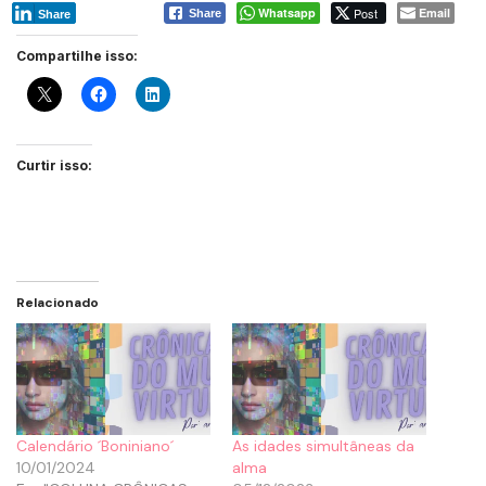
Whatsapp
Post
Email
Share
Share
Compartilhe isso:
Curtir isso:
Relacionado
Calendário ´Boniniano´
As idades simultâneas da
10/01/2024
alma