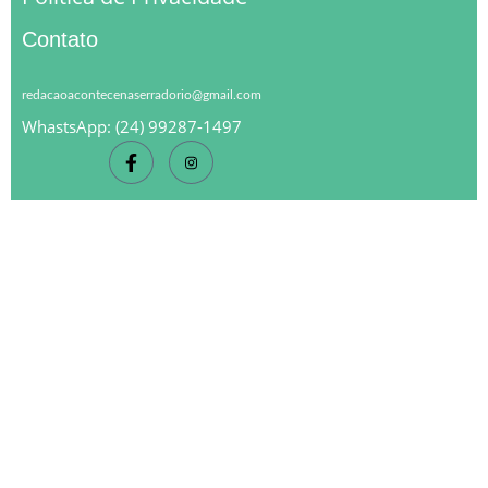
Contato
redacaoacontecenaserradorio@gmail.com
WhastsApp: (24) 99287-1497