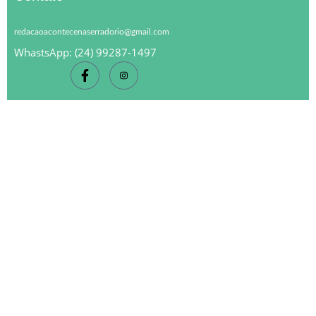
redacaoacontecenaserradorio@gmail.com
WhastsApp: (24) 99287-1497