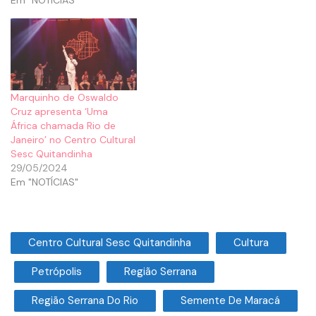
Marquinho de Oswaldo
Cruz apresenta ‘Uma
África chamada Rio de
Janeiro’ no Centro Cultural
Sesc Quitandinha
29/05/2024
Em "NOTÍCIAS"
Centro Cultural Sesc Quitandinha
Cultura
Petrópolis
Região Serrana
Região Serrana Do Rio
Semente De Maracá