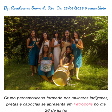
By:
Acontece na Serra do Rio
On:
23/06/2026
0 comentário
Grupo pernambucano formado por mulheres indígenas,
pretas e caboclas se apresenta em
Petrópolis
no dia
26 de junho