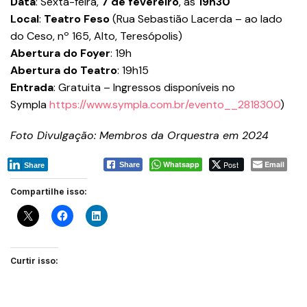
Data
: Sexta-feira,
7 de fevereiro
, às
19h30
Local
:
Teatro Feso
(Rua Sebastião Lacerda – ao lado
do Ceso, nº 165, Alto, Teresópolis)
Abertura do Foyer
: 19h
Abertura do Teatro
: 19h15
Entrada
: Gratuita – Ingressos disponíveis no
Sympla
https://www.sympla.com.br/evento__2818300
)
Foto Divulgação: Membros da Orquestra em 2024
Whatsapp
Post
Email
Share
Share
Compartilhe isso:
Curtir isso: