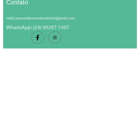
Contato
redacaoacontecenaserradorio@gmail.com
WhastsApp: (24) 99287-1497