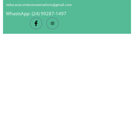
redacaoacontecenaserradorio@gmail.com
WhastsApp: (24) 99287-1497