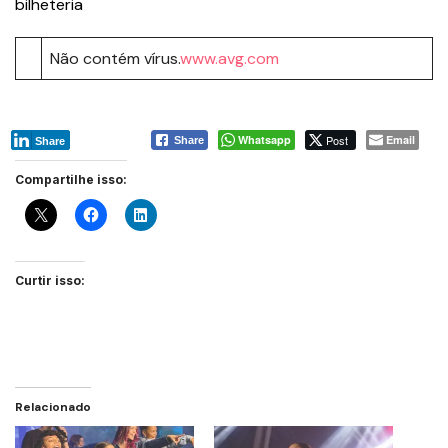
bilheteria
Não contém vírus.
www.avg.com
Whatsapp
Post
Email
Share
Share
Compartilhe isso:
Curtir isso:
Relacionado