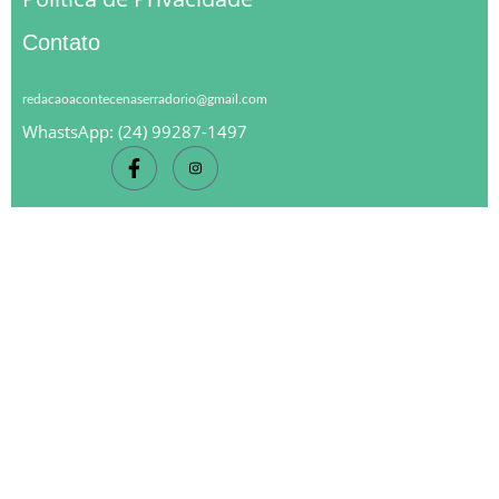
Contato
redacaoacontecenaserradorio@gmail.com
WhastsApp: (24) 99287-1497