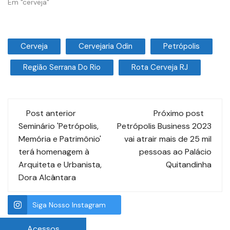
Em "cerveja"
Cerveja
Cervejaria Odin
Petrópolis
Região Serrana Do Rio
Rota Cerveja RJ
Post anterior
Próximo post
Seminário 'Petrópolis,
Petrópolis Business 2023
Memória e Patrimônio'
vai atrair mais de 25 mil
terá homenagem à
pessoas ao Palácio
Arquiteta e Urbanista,
Quitandinha
Dora Alcântara
Siga Nosso Instagram
Acessos