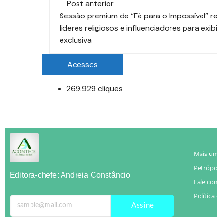
Post anterior
Sessão premium de “Fé para o Impossível” r
líderes religiosos e influenciadores para exib
exclusiva
Acessos
269.929 cliques
Mais um
Petrópol
Editora-chefe: Andreia Constâncio
Fale co
Política
Assine