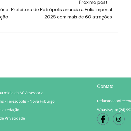
Próximo post
eúne
Prefeitura de Petrópolis anuncia a Folia Imperial
ição
2025 com mais de 60 atrações
Contato
a midia da AC Assessoria.
is - Teresópolis - Nova Friburgo
redacaoacontecen
m a redação
WhastsApp: (24) 99
 de Privacidade